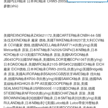
美國PEER軸承 日本IKO軸承 CRW3-200SL價格, CRW3-200SL軸承
參數(shù)
美國REXNORD軸承ZAS621172,美國CARTER軸承CNBH-64-S斯
洛伐克KINEX軸承 廠家 價格,美國TIMKEN軸承08237意大利CCVI軸
承 CCVI廠家 價格,德國NADELLA軸承RAXF714供應(yīng)美國
Metcar軸承 原裝,日本NTN軸承742026/GNP4日本NB軸承,日本
KOYO軸承1213美國STROM軸承 原裝,美國KAYDON軸承
JB045CP0法國SNFA軸承,美國BALDOR電機ECP4106T供應(yīng)
日本DAIDO軸承,美國MRC軸承210S-BRS#5C2德國EICH軸承 EICH
廠家 EICH價格,日本IKO軸承CRW3-200SL供應(yīng)英國Bridge軸
承 原裝,美國AURORA軸承BSA205CGB西班牙AMES軸承 徑向軸
承,德國INA軸承KR30-B供應(yīng)韓國SAMICK軸承 原裝,德國INA
直線軸承KGHK25-B-PP-AS英國COOPER軸承 原裝,美國
SEALMASTER軸承USRB5000E-112英國DCN軸承 原裝,德國
STIEBER軸承NFR30供應(yīng)美國SCHATZ軸承 原裝 ,美國
BROWNING軸承[9]德國KFB軸承,日本SMT軸承[0]供應(yīng)美國
RULAND軸承,日本NB軸承[1]美國Lutco軸承 Lutco帶座沖壓軸承
Lutco帶座軸承,德國Rexroth軸承[2]美國DODGE軸承 道奇軸承