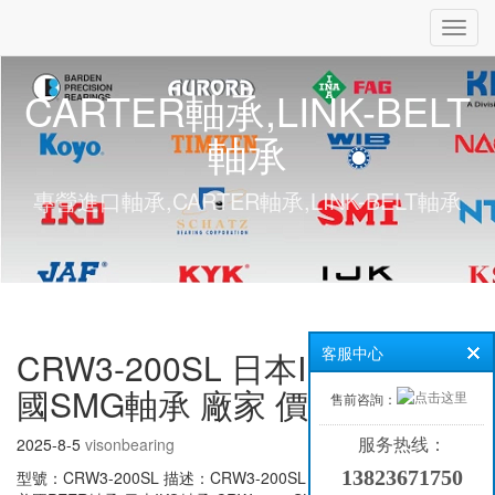
Toggl
navig
CARTER軸承,LINK-BELT
軸承
專營進口軸承,CARTER軸承,LINK-BELT軸承
CRW3-200SL 日本IKO軸承 德
客服中心
國SMG軸承 廠家 價格
售前咨詢：
2025-8-5
visonbearing
服务热线：
13823671750
型號：CRW3-200SL 描述：CRW3-200SL 日本IKO軸承 供應(yīng)