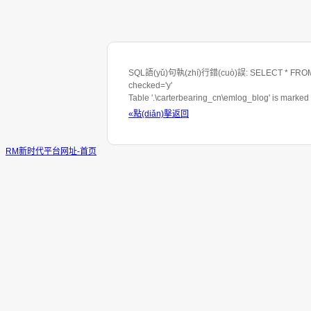
SQL語(yǔ)句執(zhí)行錯(cuò)誤: SELECT * FROM 
checked='y'
Table '.\carterbearing_cn\emlog_blog' is marked
«點(diǎn)擊返回
RM新时代平台网址-首页