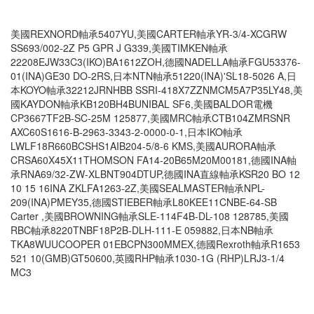
美國REXNORD軸承5407YU,美國CARTER軸承YR-3/4-XCGRW
SS693/002-2Z P5 GPR J G339,美國TIMKEN軸承
22208EJW33C3(IKO)BA1612ZOH,德國NADELLA軸承FGU53376-
01(INA)GE30 DO-2RS,日本NTN軸承51220(INA)'SL18-5026 A,日
本KOYO軸承32212JRNHBB SSRI-418X7ZZNMCM5A7P35LY48,美
國KAYDON軸承KB120BH4BUNIBAL SF6,美國BALDOR電機
CP3667TF2B-SC-25M 125877,美國MRC軸承CTB104ZMRSNR
AXC60S1616-B-2963-3343-2-0000-0-1,日本IKO軸承
LWLF18R660BCSHS1AIB204-5/8-6 KMS,美國AURORA軸承
CRSA60X45X11THOMSON FA14-20B65M20M00181,德國INA軸
承RNA69/32-ZW-XLBNT904DTUP,德國INA直線軸承KSR20 BO 12
10 15 16INA ZKLFA1263-2Z,美國SEALMASTER軸承NPL-
209(INA)PMEY35,德國STIEBER軸承L80KEE11CNBE-64-SB
Carter ,美國BROWNING軸承SLE-114F4B-DL-108 128785,美國
RBC軸承8220TNBF18P2B-DLH-111-E 059882,日本NB軸承
TKA8WUUCOOPER 01EBCPN300MMEX,德國Rexroth軸承R1653
521 10(GMB)GT50600,英國RHP軸承1030-1G (RHP)LRJ3-1/4
MC3