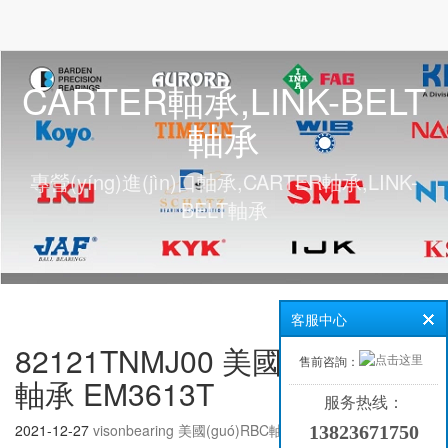
CARTER軸承,LINK-BELT
軸承
專營(yíng)進(jìn)口軸承,CARTER軸承,LINK-
BELT軸承
客服中心
82121TNMJ00 美國(guó)RBC
售前咨詢：
軸承 EM3613T
服务热线：
2021-12-27
visonbearing
美國(guó)RBC軸承
13823671750