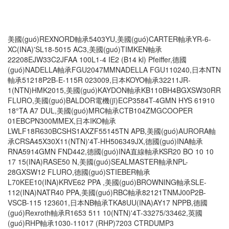
美國(guó)REXNORD軸承5403YU,美國(guó)CARTER軸承YR-6-
XC(INA)'SL18-5015 AC3,美國(guó)TIMKEN軸承
22208EJW33C2JFAA 100L1-4 IE2 (B14 kl) Pfeiffer,德國
(guó)NADELLA軸承FGU2047MMNADELLA FGU110240,日本NTN
軸承51218P2B-E-115R 023009,日本KOYO軸承32211JR-
1(NTN)HMK2015,美國(guó)KAYDON軸承KB110BH4BGXSW30RR
FLURO,美國(guó)BALDOR電機(jī)ECP3584T-4GMN HYS 61910
18°TA A7 DUL,美國(guó)MRC軸承CTB104ZMGCOOPER
01EBCPN300MMEX,日本IKO軸承
LWLF18R630BCSHS1AXZF55145TN APB,美國(guó)AURORA軸
承CRSA45X30X11(NTN)'4T-HH506349JX,德國(guó)INA軸承
RNA5914GMN FND442,德國(guó)INA直線軸承KSR20 BO 10 10
17 15(INA)RASE50 N,美國(guó)SEALMASTER軸承NPL-
28GXSW12 FLURO,德國(guó)STIEBER軸承
L70KEE10(INA)KRVE62 PPA ,美國(guó)BROWNING軸承SLE-
112(INA)NATR40 PPA,美國(guó)RBC軸承82121TNMJ00P2B-
VSCB-115 123601,日本NB軸承TKA8UU(INA)AY17 NPPB,德國
(guó)Rexroth軸承R1653 511 10(NTN)'4T-33275/33462,英國
(guó)RHP軸承1030-11017 (RHP)7203 CTRDUMP3